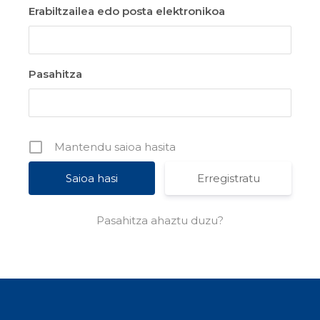
Erabiltzailea edo posta elektronikoa
Pasahitza
Mantendu saioa hasita
Erregistratu
Pasahitza ahaztu duzu?