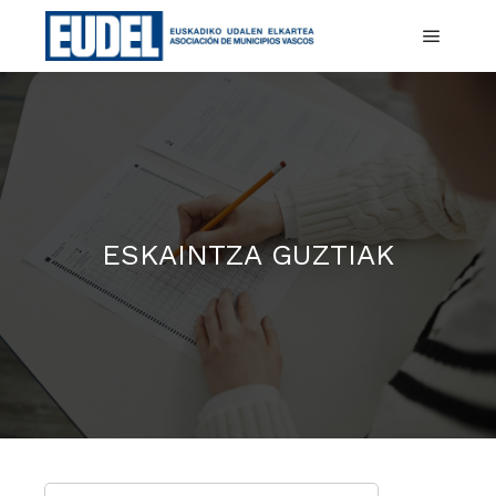
Menu n
ESKAINTZA GUZTIAK
Lanpostuak