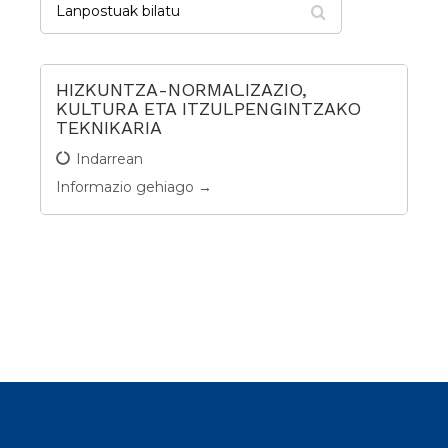
bilatu
HIZKUNTZA-NORMALIZAZIO,
KULTURA ETA ITZULPENGINTZAKO
TEKNIKARIA
Indarrean
Informazio gehiago →